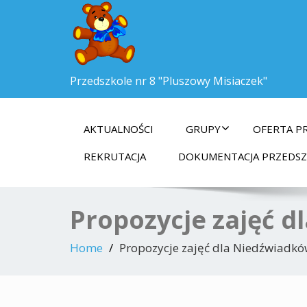
Przedszkole nr 8 "Pluszowy Misiaczek"
AKTUALNOŚCI
GRUPY
OFERTA P
REKRUTACJA
DOKUMENTACJA PRZEDS
Propozycje zajęć d
Home
Propozycje zajęć dla Niedźwiadków