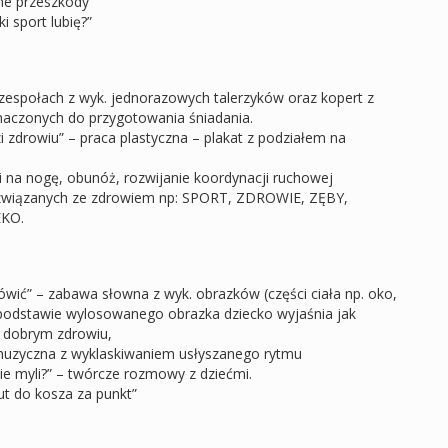
me przeszkody
 sport lubię?”
zespołach z wyk. jednorazowych talerzyków oraz kopert z
aczonych do przygotowania śniadania.
i zdrowiu” – praca plastyczna – plakat z podziałem na
gi na nogę, obunóż, rozwijanie koordynacji ruchowej
 związanych ze zdrowiem np: SPORT, ZDROWIE, ZĘBY,
KO.
ić” – zabawa słowna z wyk. obrazków (części ciała np. oko,
 podstawie wylosowanego obrazka dziecko wyjaśnia jak
w dobrym zdrowiu,
uzyczna z wyklaskiwaniem usłyszanego rytmu
ie myli?” – twórcze rozmowy z dziećmi.
t do kosza za punkt”