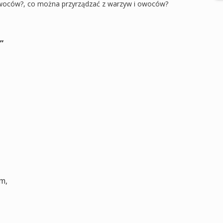
owoców?, co można przyrządzać z warzyw i owoców?
”
m,