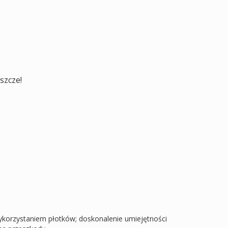
uszcze!
ykorzystaniem płotków; doskonalenie umiejętności