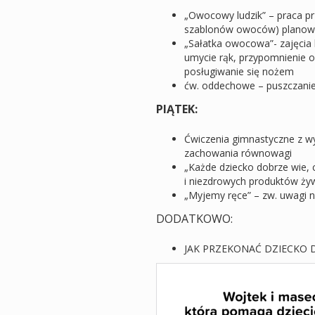
„Owocowy ludzik” – praca p
szablonów owoców) planowa
„Sałatka owocowa”- zajęcia 
umycie rąk, przypomnienie 
posługiwanie się nożem
ćw. oddechowe – puszczani
PIĄTEK:
Ćwiczenia gimnastyczne z w
zachowania równowagi
„Każde dziecko dobrze wie, 
i niezdrowych produktów ży
„Myjemy ręce” – zw. uwagi n
DODATKOWO:
JAK PRZEKONAĆ DZIECKO D