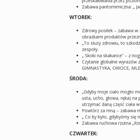
przeskakiwania przez pozio
Zabawa pantomimiczna: „ Jaki
WTOREK:
Zdrowy posiłek – zabawa w 
obrazkami produktów przezn
„To służy zdrowiu, to szkodz
zespoły.
„ Skoki na skakance” – z no
Czytanie globalne wyrazów
GIMNASTYKA, OWOCE, MLE
ŚRODA:
„Gdyby moje ciało mogło mów
usta, ucho, głowa, ręka) na
utrzymać daną część ciała 
Powtórz za mną – zabawa m
„ Co by było, gdybyśmy się n
Zabawa ruchowa rzutna „Rzu
CZWARTEK: