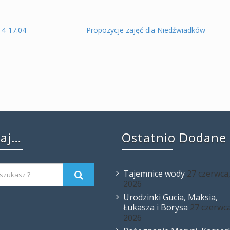
14-17.04
Propozycje zajęć dla Niedźwiadków
kaj…
Ostatnio Dodane
Tajemnice wody
27 czerwca
2026
Urodzinki Gucia, Maksia,
Łukasza i Borysa
27 czerwca
2026