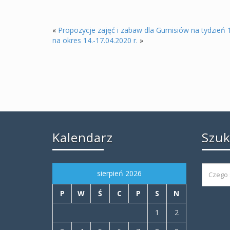
«
Propozycje zajęć i zabaw dla Gumisiów na tydzień 
na okres 14.-17.04.2020 r.
»
Kalendarz
Szu
sierpień 2026
P
W
Ś
C
P
S
N
1
2