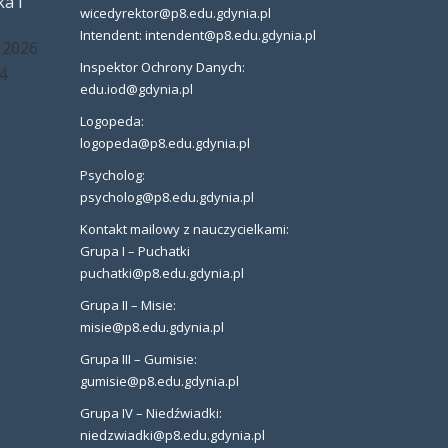
a i
wicedyrektor@p8.edu.gdynia.pl
Intendent: intendent@p8.edu.gdynia.pl
 2026
Inspektor Ochrony Danych:
4
edu.iod@gdynia.pl
Logopeda:
logopeda@p8.edu.gdynia.pl
Psycholog:
psycholog@p8.edu.gdynia.pl
Kontakt mailowy z nauczycielkami:
Grupa I – Puchatki
puchatki@p8.edu.gdynia.pl
Grupa II – Misie:
misie@p8.edu.gdynia.pl
Grupa III – Gumisie:
gumisie@p8.edu.gdynia.pl
Grupa IV – Niedźwiadki:
niedzwiadki@p8.edu.gdynia.pl