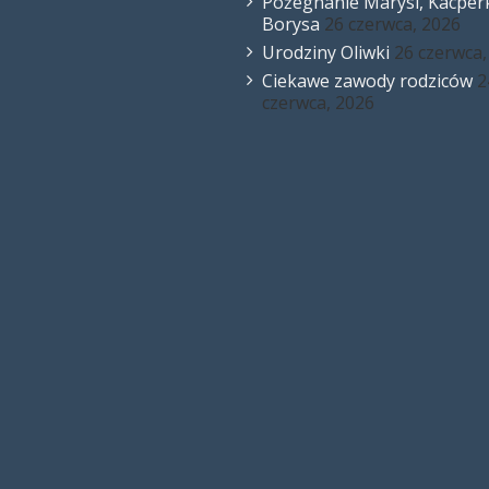
Pożegnanie Marysi, Kacperk
Borysa
26 czerwca, 2026
Urodziny Oliwki
26 czerwca,
Ciekawe zawody rodziców
2
czerwca, 2026