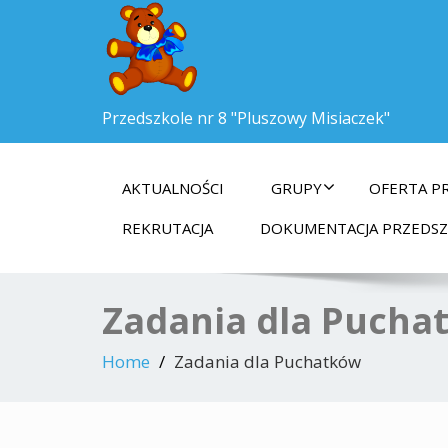
Przedszkole nr 8 "Pluszowy Misiaczek"
AKTUALNOŚCI
GRUPY
OFERTA P
REKRUTACJA
DOKUMENTACJA PRZEDS
Zadania dla Pucha
Home
Zadania dla Puchatków