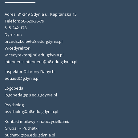
Adres: 81-249 Gdynia ul. Kapitańska 15
Telefon: 58-620-36-79
515-242-178
Dyrektor:
przedszkole@p8.edu.gdynia.pl
Wicedyrektor:
wicedyrektor@p8.edu.gdynia.pl
Intendent: intendent@p8.edu.gdynia.pl
Inspektor Ochrony Danych:
edu.iod@gdynia.pl
Logopeda:
logopeda@p8.edu.gdynia.pl
Psycholog:
psycholog@p8.edu.gdynia.pl
Kontakt mailowy z nauczycielkami:
Grupa I – Puchatki
puchatki@p8.edu.gdynia.pl