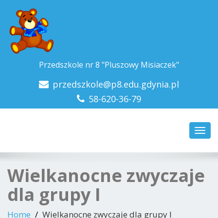
Przedszkole nr 8 "Pluszowy Misiaczek"
przedszkole@p8.edu.gdynia.pl
58-620-36-79
Toggl
navig
Wielkanocne zwyczaje
dla grupy I
Home
Wielkanocne zwyczaje dla grupy I