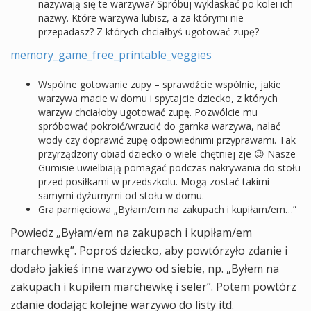
nazywają się te warzywa? Spróbuj wyklaskać po kolei ich
nazwy. Które warzywa lubisz, a za którymi nie
przepadasz? Z których chciałbyś ugotować zupę?
memory_game_free_printable_veggies
Wspólne gotowanie zupy – sprawdźcie wspólnie, jakie
warzywa macie w domu i spytajcie dziecko, z których
warzyw chciałoby ugotować zupę. Pozwólcie mu
spróbować pokroić/wrzucić do garnka warzywa, nalać
wody czy doprawić zupę odpowiednimi przyprawami. Tak
przyrządzony obiad dziecko o wiele chętniej zje 😉 Nasze
Gumisie uwielbiają pomagać podczas nakrywania do stołu
przed posiłkami w przedszkolu. Mogą zostać takimi
samymi dyżurnymi od stołu w domu.
Gra pamięciowa „Byłam/em na zakupach i kupiłam/em…”
Powiedz „Byłam/em na zakupach i kupiłam/em
marchewkę”. Poproś dziecko, aby powtórzyło zdanie i
dodało jakieś inne warzywo od siebie, np. „Byłem na
zakupach i kupiłem marchewkę i seler”. Potem powtórz
zdanie dodając kolejne warzywo do listy itd.