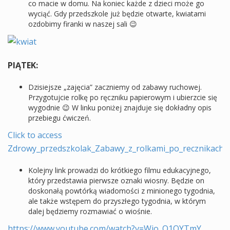
co macie w domu. Na koniec każde z dzieci może go
wyciąć. Gdy przedszkole już będzie otwarte, kwiatami
ozdobimy firanki w naszej sali 😉
PIĄTEK:
Dzisiejsze „zajęcia” zaczniemy od zabawy ruchowej.
Przygotujcie rolkę po ręczniku papierowym i ubierzcie się
wygodnie 😉 W linku poniżej znajduje się dokładny opis
przebiegu ćwiczeń.
Click to access
Zdrowy_przedszkolak_Zabawy_z_rolkami_po_recznikach.p
Kolejny link prowadzi do krótkiego filmu edukacyjnego,
który przedstawia pierwsze oznaki wiosny. Będzie on
doskonałą powtórką wiadomości z minionego tygodnia,
ale także wstępem do przyszłego tygodnia, w którym
dalej będziemy rozmawiać o wiośnie.
https://www.youtube.com/watch?v=Wjo_Q1OYTmY