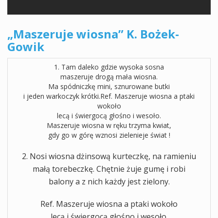
„Maszeruje wiosna” K. Bożek-
Gowik
1. Tam daleko gdzie wysoka sosna
maszeruje drogą mała wiosna.
Ma spódniczkę mini, sznurowane butki
i jeden warkoczyk krótki.Ref. Maszeruje wiosna a ptaki
wokoło
lecą i świergocą głośno i wesoło.
Maszeruje wiosna w ręku trzyma kwiat,
gdy go w górę wznosi zielenieje świat !
2. Nosi wiosna dżinsową kurteczkę, na ramieniu
małą torebeczkę. Chętnie żuje gumę i robi
balony a z nich każdy jest zielony.
Ref. Maszeruje wiosna a ptaki wokoło
lecą i świergocą głośno i wesoło.