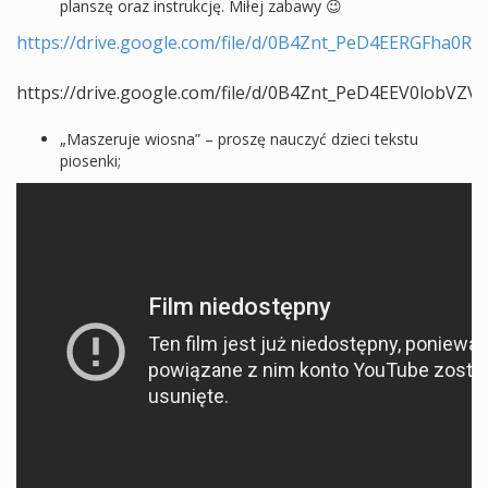
planszę oraz instrukcję. Miłej zabawy 😉
https://drive.google.com/file/d/0B4Znt_PeD4EERGFha
https://drive.google.com/file/d/0B4Znt_PeD4EEV0lob
„Maszeruje wiosna” – proszę nauczyć dzieci tekstu
piosenki;