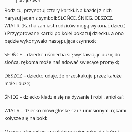
porządkowa
Rodzicu, przygotuj cztery kartki. Na każdej z nich
narysuj jeden z symboli: SŁOŃCE, ŚNIEG, DESZCZ,
WIATR. (Kartki zamiast rodziców mogą wykonać dzieci:)
) Przygotowane kartki po kolei pokazuj dziecku, a ono
będzie wykonywało następujące czynności:
SŁOŃCE – dziecko uśmiecha się wystawiając buzię do
słońca, rękoma może naśladować świecące promyki;
DESZCZ – dziecko udaje, że przeskakuje przez kałuże
małe i duże;
ŚNIEG – dziecko kładzie się na dywanie i robi „aniołka”;
WIATR – dziecko mówi głoskę
sz
i z uniesionymi rękami
kołysze się na boki;
Możesz włączyć waszą ulubioną piosenkę, do której