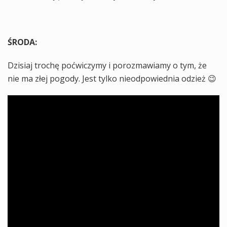
ŚRODA:
Dzisiaj trochę poćwiczymy i porozmawiamy o tym, że
nie ma złej pogody. Jest tylko nieodpowiednia odzież 😉