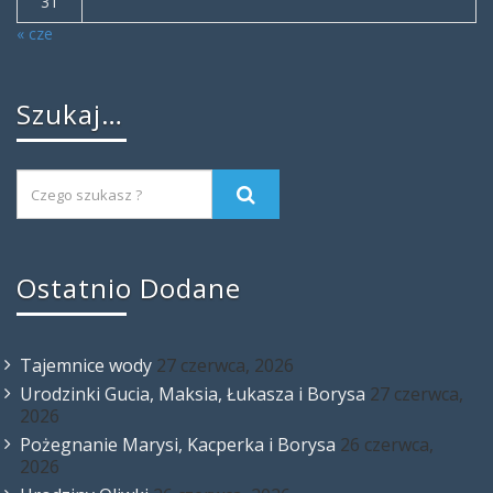
31
« cze
Szukaj…
Ostatnio Dodane
Tajemnice wody
27 czerwca, 2026
Urodzinki Gucia, Maksia, Łukasza i Borysa
27 czerwca,
2026
Pożegnanie Marysi, Kacperka i Borysa
26 czerwca,
2026