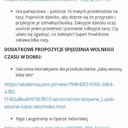
Gra pamięciowa – połóżcie 10 małych przedmiotów na
tacy. Poproście dziecko, aby dobrze się im przyjrzało i
przykryjcie je szmatką/chustką. Zakryjcie dziecku oczy,
usuńcie jeden przedmiot i ponownie odkryjcie tacę. Czy
udało się zgadnąć, co zniknęło? Super! Powtórzcie
zabawę kilka razy.
DODATKOWE PROPOZYCJE SPĘDZENIA WOLNEGO
CZASU W DOMU:
ćwiczenia interaktywne dla przedszkolaków „lubię wiosnę,
lubię lato”
https://akademia.pwn.pl/view/794943f2-97e5-3d04-
a782-
f1432a8eafe9/36781/CwiczeniaInteraktywne_Lubie-
wiosne-lubie-lato/index.html
Pippi Langstrump w Operze Helsińskiej