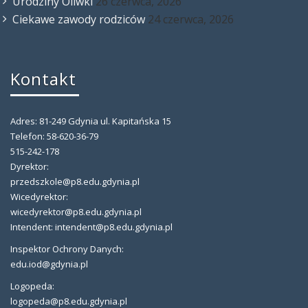
Urodziny Oliwki
26 czerwca, 2026
Ciekawe zawody rodziców
24 czerwca, 2026
Kontakt
Adres: 81-249 Gdynia ul. Kapitańska 15
Telefon: 58-620-36-79
515-242-178
Dyrektor:
przedszkole@p8.edu.gdynia.pl
Wicedyrektor:
wicedyrektor@p8.edu.gdynia.pl
Intendent: intendent@p8.edu.gdynia.pl
Inspektor Ochrony Danych:
edu.iod@gdynia.pl
Logopeda:
logopeda@p8.edu.gdynia.pl