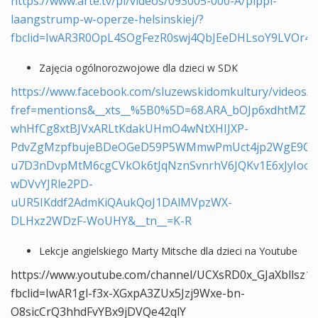
https://www.arte.tv/pl/videos/093005-000-A/pippi-
laangstrump-w-operze-helsinskiej/?
fbclid=IwAR3R0OpL4SOgFezR0swj4QbJEeDHLsoY9LVOr4
Zajęcia ogólnorozwojowe dla dzieci w SDK
https://www.facebook.com/sluzewskidomkultury/videos/
fref=mentions&__xts__%5B0%5D=68.ARA_bOJp6xdhtMZ1v
whHfCg8xtBJVxARLtKdakUHmO4wNtXHIJXP-
PdvZgMzpfbujeBDeOGeD59P5WMmwPmUct4jp2WgE9Ch
u7D3nDvpMtM6cgCVkOk6tJqNznSvnrhV6JQKv1E6xJyIoo5
wDVvYJRle2PD-
uUR5IKddf2AdmKiQAukQoJ1DAlMVpzWX-
DLHxz2WDzF-WoUHY&__tn__=K-R
Lekcje angielskiego Marty Mitsche dla dzieci na Youtube
https://www.youtube.com/channel/UCXsRD0x_GJaXbllsz1G
fbclid=IwAR1gl-f3x-XGxpA3ZUx5Jzj9Wxe-bn-
O8sicCrQ3hhdFvYBx9jDVQe42qlY