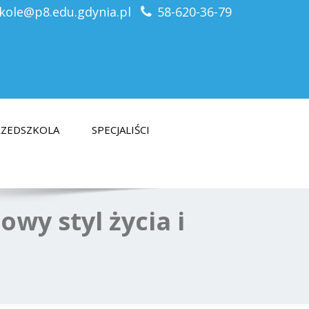
kole@p8.edu.gdynia.pl
58-620-36-79
PRZEDSZKOLA
SPECJALIŚCI
wy styl życia i