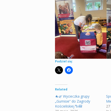
Podziel się:
Related
🐐🌿 Wycieczka grupy
Sp
„Gumisie” do Zagrody
Mi
Kościeliskiej 🐑🎒
27