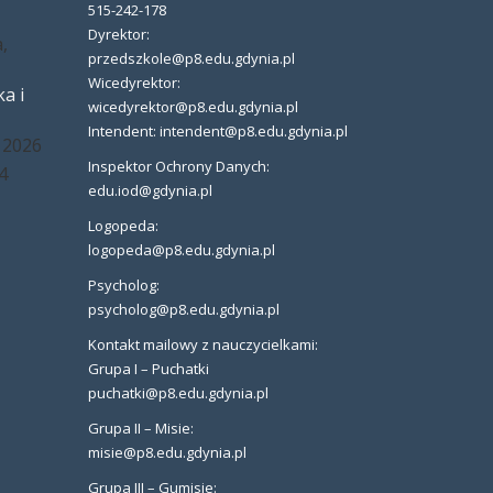
515-242-178
Dyrektor:
,
przedszkole@p8.edu.gdynia.pl
Wicedyrektor:
a i
wicedyrektor@p8.edu.gdynia.pl
Intendent: intendent@p8.edu.gdynia.pl
 2026
Inspektor Ochrony Danych:
4
edu.iod@gdynia.pl
Logopeda:
logopeda@p8.edu.gdynia.pl
Psycholog:
psycholog@p8.edu.gdynia.pl
Kontakt mailowy z nauczycielkami:
Grupa I – Puchatki
puchatki@p8.edu.gdynia.pl
Grupa II – Misie:
misie@p8.edu.gdynia.pl
Grupa III – Gumisie: