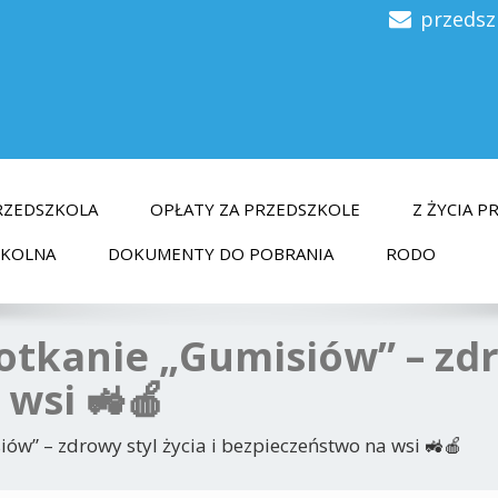
przedsz
RZEDSZKOLA
OPŁATY ZA PRZEDSZKOLE
Z ŻYCIA 
ZKOLNA
DOKUMENTY DO POBRANIA
RODO
otkanie „Gumisiów” – zdro
wsi 🚜🍎
ów” – zdrowy styl życia i bezpieczeństwo na wsi 🚜🍎