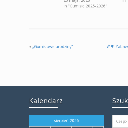
20 maja, 2026
In
In "Gumisie 2025-2026"
«
„Gumisiowe urodziny”
🏀🌳 Zabaw
Kalendarz
Szu
sierpień 2026