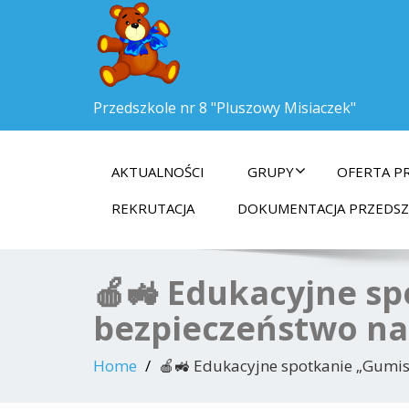
Przedszkole nr 8 "Pluszowy Misiaczek"
AKTUALNOŚCI
GRUPY
OFERTA P
REKRUTACJA
DOKUMENTACJA PRZEDS
🍎🚜 Edukacyjne sp
bezpieczeństwo na 
Home
🍎🚜 Edukacyjne spotkanie „Gumisi