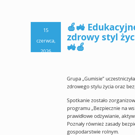
🍎🚜 Edukacyjn
15
zdrowy styl życ
czerwca,
🚜🍎
2026
Grupa „Gumisie” uczestniczył
zdrowego stylu życia oraz bez
Spotkanie zostało zorganizow
programu „Bezpiecznie na wsi”
prawidłowe odżywianie, aktywn
Poznały również zasady bezpi
gospodarstwie rolnym.