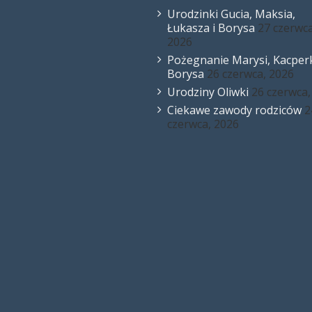
Urodzinki Gucia, Maksia,
Łukasza i Borysa
27 czerwca
2026
Pożegnanie Marysi, Kacperk
Borysa
26 czerwca, 2026
Urodziny Oliwki
26 czerwca,
Ciekawe zawody rodziców
2
czerwca, 2026