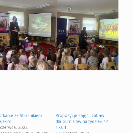
otkanie ze Strażnikiem
Propozycje zajęć i zabaw
ejskim
dla Gumisiów na tydzień 14-
 czerwca, 2022
17.04