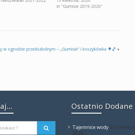
 "Niedźwiadki 2021-2022"
13 kwietnia, 2020
In "Gumisie 2019-2020"
y w ogrodzie przedszkolnym – „Gumisie” i koszykówka 🌳🏀
»
kaj…
Ostatnio Dodane
Tajemnice wody
27 czerwca
2026