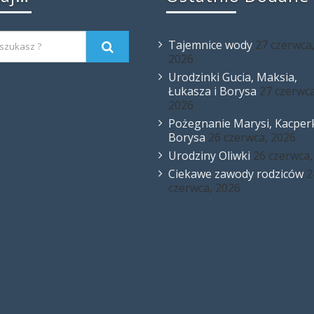
Tajemnice wody
27 czerwca
2026
Urodzinki Gucia, Maksia,
Łukasza i Borysa
27 czerwca
2026
Pożegnanie Marysi, Kacperk
Borysa
26 czerwca, 2026
Urodziny Oliwki
26 czerwca,
Ciekawe zawody rodziców
2
czerwca, 2026