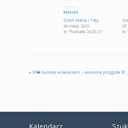
Related
Dzień Mamy i Taty
Dz
26 maja, 2021
25
In "Puchatki 2020-21"
In
«
🌸🚂 Gumisie w kwiaciarni – wiosenna przygoda 🌸
Kalendarz
Szu