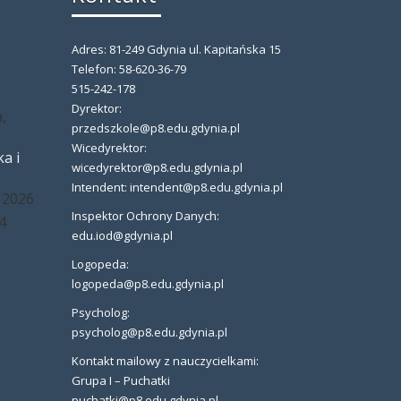
Adres: 81-249 Gdynia ul. Kapitańska 15
,
Telefon: 58-620-36-79
515-242-178
Dyrektor:
,
przedszkole@p8.edu.gdynia.pl
Wicedyrektor:
a i
wicedyrektor@p8.edu.gdynia.pl
Intendent: intendent@p8.edu.gdynia.pl
 2026
Inspektor Ochrony Danych:
4
edu.iod@gdynia.pl
Logopeda:
logopeda@p8.edu.gdynia.pl
Psycholog:
psycholog@p8.edu.gdynia.pl
Kontakt mailowy z nauczycielkami:
Grupa I – Puchatki
puchatki@p8.edu.gdynia.pl