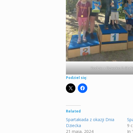
Rodzic + Dziecko 5-6latk
Podziel się:
Related
Spartakiada z okazji Dnia
Sp
Dziecka
9 
21 maja, 2024
In 