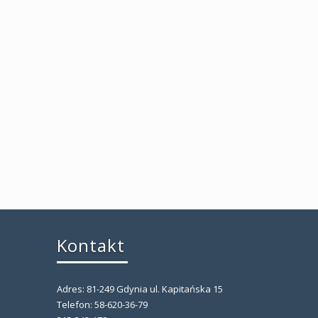
Kontakt
Adres: 81-249 Gdynia ul. Kapitańska 15
,
Telefon: 58-620-36-79