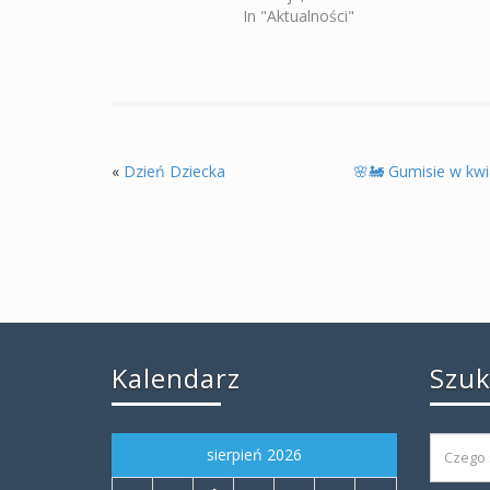
In "Aktualności"
«
Dzień Dziecka
🌸🚂 Gumisie w kwi
Kalendarz
Szu
sierpień 2026