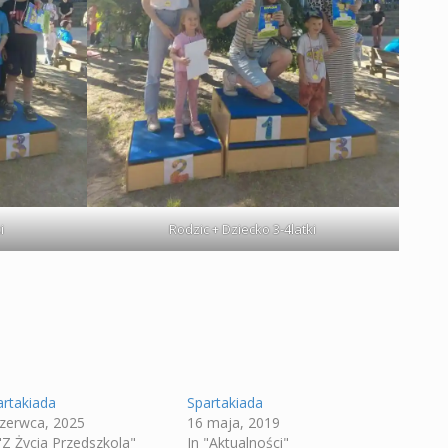
i
Rodzic + Dziecko 3-4latki
artakiada
Spartakiada
czerwca, 2025
16 maja, 2019
"Z Życia Przedszkola"
In "Aktualności"