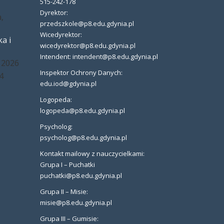
515-242-178
Dyrektor:
,
przedszkole@p8.edu.gdynia.pl
Wicedyrektor:
a i
wicedyrektor@p8.edu.gdynia.pl
Intendent: intendent@p8.edu.gdynia.pl
 2026
Inspektor Ochrony Danych:
4
edu.iod@gdynia.pl
Logopeda:
logopeda@p8.edu.gdynia.pl
Psycholog:
psycholog@p8.edu.gdynia.pl
Kontakt mailowy z nauczycielkami:
Grupa I – Puchatki
puchatki@p8.edu.gdynia.pl
Grupa II – Misie:
misie@p8.edu.gdynia.pl
Grupa III – Gumisie: