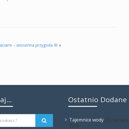
aciarni – wiosenna przygoda 🌸
»
kaj…
Ostatnio Dodane
Tajemnice wody
27 czerwca
2026