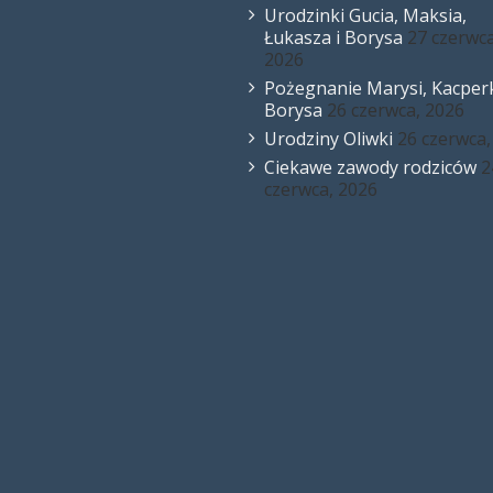
Urodzinki Gucia, Maksia,
Łukasza i Borysa
27 czerwca
2026
Pożegnanie Marysi, Kacperk
Borysa
26 czerwca, 2026
Urodziny Oliwki
26 czerwca,
Ciekawe zawody rodziców
2
czerwca, 2026