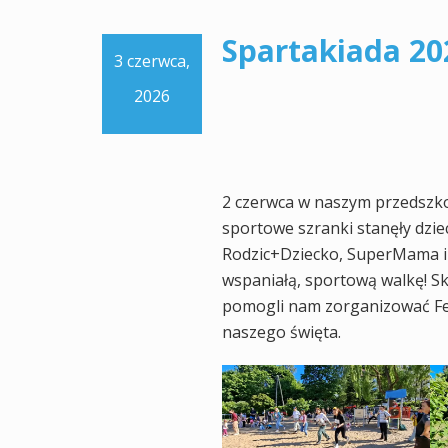
Spartakiada 20
3 czerwca,
2026
2 czerwca w naszym przedszko
sportowe szranki stanęły dzie
Rodzic+Dziecko, SuperMama i
wspaniałą, sportową walkę! S
pomogli nam zorganizować Fes
naszego święta.