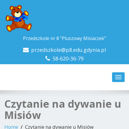
Przedszkole nr 8 "Pluszowy Misiaczek"
przedszkole@p8.edu.gdynia.pl
58-620-36-79
Toggl
navig
Czytanie na dywanie u
Misiów
Home
Czytanie na dywanie u Misiów