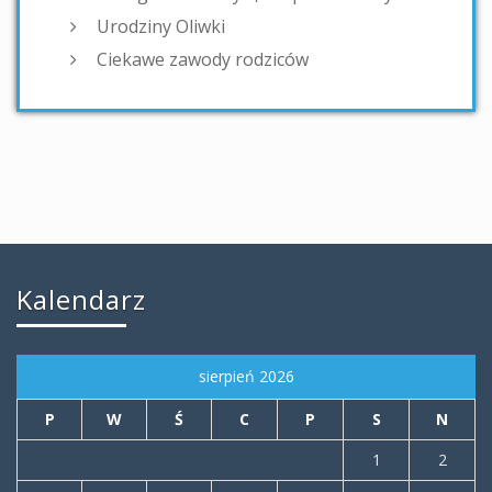
Urodziny Oliwki
Ciekawe zawody rodziców
Kalendarz
sierpień 2026
P
W
Ś
C
P
S
N
1
2