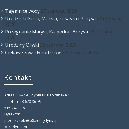
Tajemnice wody
27 czerwca, 2026
Urodzinki Gucia, Maksia, Łukasza i Borysa
27 czerwca,
2026
Pożegnanie Marysi, Kacperka i Borysa
26 czerwca,
2026
Urodziny Oliwki
26 czerwca, 2026
Ciekawe zawody rodziców
24 czerwca, 2026
Kontakt
Adres: 81-249 Gdynia ul. Kapitańska 15
Telefon: 58-620-36-79
515-242-178
Dyrektor:
przedszkole@p8.edu.gdynia.pl
Wicedyrektor: