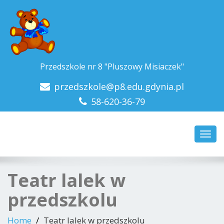
Przedszkole nr 8 "Pluszowy Misiaczek"
przedszkole@p8.edu.gdynia.pl
58-620-36-79
Toggl
navig
Teatr lalek w
przedszkolu
Home
Teatr lalek w przedszkolu