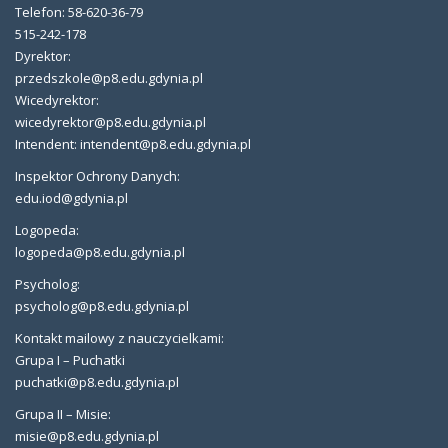
Telefon: 58-620-36-79
515-242-178
Dyrektor:
przedszkole@p8.edu.gdynia.pl
Wicedyrektor:
wicedyrektor@p8.edu.gdynia.pl
Intendent: intendent@p8.edu.gdynia.pl
Inspektor Ochrony Danych:
edu.iod@gdynia.pl
Logopeda:
logopeda@p8.edu.gdynia.pl
Psycholog:
psycholog@p8.edu.gdynia.pl
Kontakt mailowy z nauczycielkami:
Grupa I – Puchatki
puchatki@p8.edu.gdynia.pl
Grupa II – Misie:
misie@p8.edu.gdynia.pl