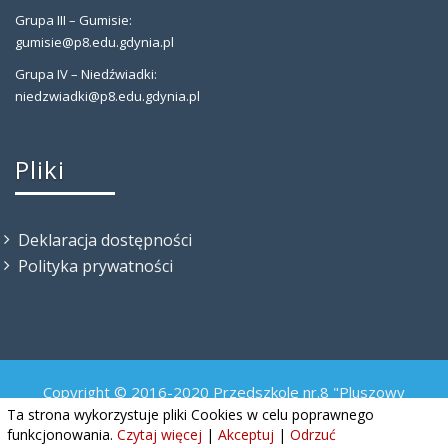
Grupa III – Gumisie:
gumisie@p8.edu.gdynia.pl
Grupa IV – Niedźwiadki:
niedzwiadki@p8.edu.gdynia.pl
Pliki
Deklaracja dostępności
Polityka prywatności
Copyright © 2016-2020 Przedszkole nr.8 "Pluszowy
Misiaczek"
Ta strona wykorzystuje pliki Cookies w celu poprawnego
funkcjonowania.
Czytaj więcej
|
Akceptuj
|
Odrzuć