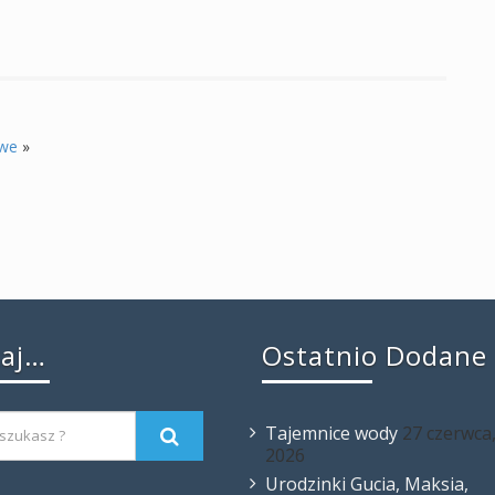
owe
»
kaj…
Ostatnio Dodane
Tajemnice wody
27 czerwca
2026
Urodzinki Gucia, Maksia,