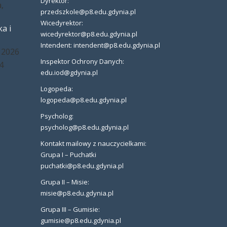
Dyrektor:
,
przedszkole@p8.edu.gdynia.pl
Wicedyrektor:
a i
wicedyrektor@p8.edu.gdynia.pl
Intendent: intendent@p8.edu.gdynia.pl
 2026
Inspektor Ochrony Danych:
4
edu.iod@gdynia.pl
Logopeda:
logopeda@p8.edu.gdynia.pl
Psycholog:
psycholog@p8.edu.gdynia.pl
Kontakt mailowy z nauczycielkami:
Grupa I – Puchatki
puchatki@p8.edu.gdynia.pl
Grupa II – Misie:
misie@p8.edu.gdynia.pl
Grupa III – Gumisie:
gumisie@p8.edu.gdynia.pl