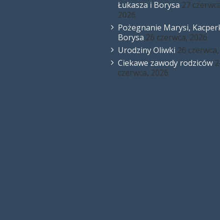
Łukasza i Borysa
27 czerwca
2026
Pożegnanie Marysi, Kacperk
Borysa
26 czerwca, 2026
Urodziny Oliwki
26 czerwca,
Ciekawe zawody rodziców
2
czerwca, 2026