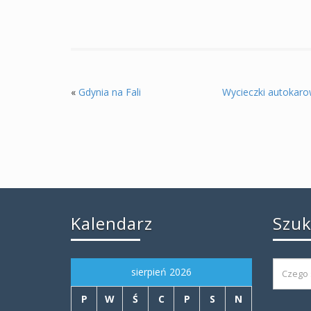
«
Gdynia na Fali
Wycieczki autokar
Kalendarz
Szu
sierpień 2026
P
W
Ś
C
P
S
N