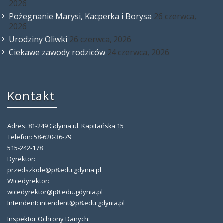
2026
Pożegnanie Marysi, Kacperka i Borysa
26 czerwca,
2026
Urodziny Oliwki
26 czerwca, 2026
Ciekawe zawody rodziców
24 czerwca, 2026
Kontakt
Adres: 81-249 Gdynia ul. Kapitańska 15
Telefon: 58-620-36-79
515-242-178
Dyrektor:
przedszkole@p8.edu.gdynia.pl
Wicedyrektor:
wicedyrektor@p8.edu.gdynia.pl
Intendent: intendent@p8.edu.gdynia.pl
Inspektor Ochrony Danych: