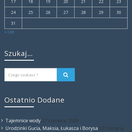
17
18
19
20
21
22
23
24
25
26
27
28
29
30
31
« cze
Szukaj…
Ostatnio Dodane
Tajemnice wody
27 czerwca, 2026
Urodzinki Gucia, Maksia, Łukasza i Borysa
27 czerwca,