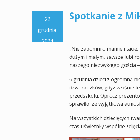
Spotkanie z Mi
22
grudnia,
2024
„Nie zapomni o mamie i tacie, 
dużym i małym, zawsze lubi ro
naszego niezwykłego gościa –
6 grudnia dzieci z ogromną nie
dzwoneczków, gdyż właśnie teg
przedszkolu. Oprócz prezentó
sprawiło, że wyjątkowa atmosf
Na wszystkich dziecięcych twa
czas uświetniły wspólne zdjęc