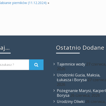
abianie pierników (11.12.2024)
»
kaj…
Ostatnio Dodane
Tajemnice wody
27 czerwca
2026
Urodzinki Gucia, Maksia,
Łukasza i Borysa
27 czerwca
2026
Pożegnanie Marysi, Kacperk
Borysa
26 czerwca, 2026
Urodziny Oliwki
26 czerwca,