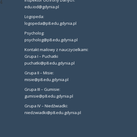
4
edu.iod@gdynia.pl
Logopeda:
logopeda@p8.edu.gdynia.pl
Psycholog:
psycholog@p8.edu.gdynia.pl
Kontakt mailowy z nauczycielkami:
Grupa I – Puchatki
puchatki@p8.edu.gdynia.pl
Grupa II – Misie:
misie@p8.edu.gdynia.pl
Grupa III – Gumisie:
gumisie@p8.edu.gdynia.pl
Grupa IV – Niedźwiadki:
niedzwiadki@p8.edu.gdynia.pl