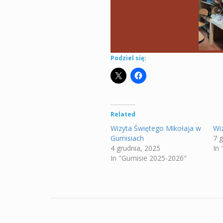
Podziel się:
Related
Wizyta Świętego Mikołaja w
Wi
Gumisiach
7 
4 grudnia, 2025
In
In "Gumisie 2025-2026"