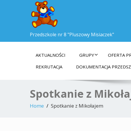
Przedszkole nr 8 "Pluszowy Misiaczek"
AKTUALNOŚCI
GRUPY
OFERTA P
REKRUTACJA
DOKUMENTACJA PRZEDS
Spotkanie z Mikoł
Home
Spotkanie z Mikołajem