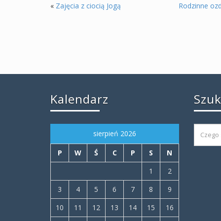
«
Zajęcia z ciocią Jogą
Rodzinne ozd
Kalendarz
Szu
sierpień 2026
P
W
Ś
C
P
S
N
1
2
3
4
5
6
7
8
9
10
11
12
13
14
15
16