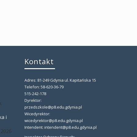
Kontakt
Adres: 81-249 Gdynia ul. Kapitańska 15
,
Telefon: 58-620-36-79
515-242-178
Dyrektor:
,
przedszkole@p8.edu.gdynia.pl
Wicedyrektor:
a i
wicedyrektor@p8.edu.gdynia.pl
Intendent: intendent@p8.edu.gdynia.pl
 2026
Inspektor Ochrony Danych: