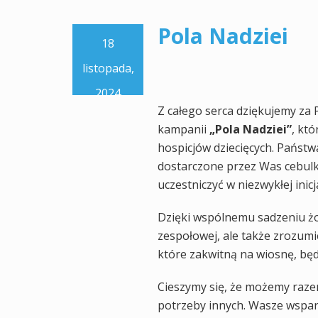
Pola Nadziei
18
listopada,
2024
Z całego serca dziękujemy za
kampanii
„Pola Nadziei”
, kt
hospicjów dziecięcych. Państw
dostarczone przez Was cebulk
uczestniczyć w niezwykłej inicj
Dzięki wspólnemu sadzeniu żon
zespołowej, ale także zrozumi
które zakwitną na wiosnę, będ
Cieszymy się, że możemy razem
potrzeby innych. Wasze wspar