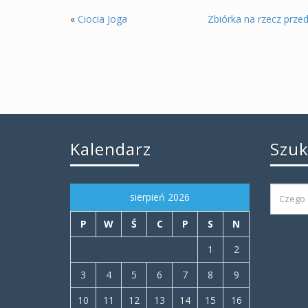
«
Ciocia Joga
Zbiórka na rzecz prze
Kalendarz
Szu
sierpień 2026
P
W
Ś
C
P
S
N
1
2
3
4
5
6
7
8
9
10
11
12
13
14
15
16