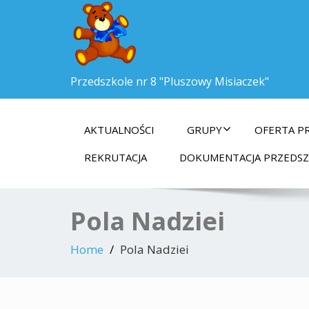
Przedszkole nr 8 "Pluszowy Misiaczek"
AKTUALNOŚCI
GRUPY
OFERTA P
REKRUTACJA
DOKUMENTACJA PRZEDS
Pola Nadziei
Home
Pola Nadziei