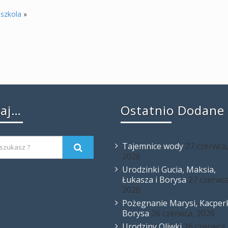
dszkola
»
kaj…
Ostatnio Dodane
Tajemnice wody
27 czerwca
2026
Urodzinki Gucia, Maksia,
Łukasza i Borysa
27 czerwca
2026
Pożegnanie Marysi, Kacperk
Borysa
26 czerwca, 2026
Urodziny Oliwki
26 czerwca,