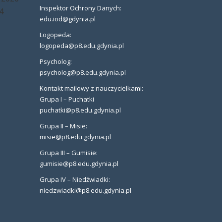
Inspektor Ochrony Danych:
4
edu.iod@gdynia.pl
Logopeda:
logopeda@p8.edu.gdynia.pl
Psycholog:
psycholog@p8.edu.gdynia.pl
Kontakt mailowy z nauczycielkami:
Grupa I – Puchatki
puchatki@p8.edu.gdynia.pl
Grupa II – Misie:
misie@p8.edu.gdynia.pl
Grupa III – Gumisie:
gumisie@p8.edu.gdynia.pl
Grupa IV – Niedźwiadki:
niedzwiadki@p8.edu.gdynia.pl