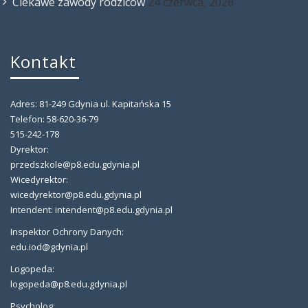
Ciekawe zawody rodziców
24 czerwca, 2026
Kontakt
Adres: 81-249 Gdynia ul. Kapitańska 15
Telefon: 58-620-36-79
515-242-178
Dyrektor:
przedszkole@p8.edu.gdynia.pl
Wicedyrektor:
wicedyrektor@p8.edu.gdynia.pl
Intendent: intendent@p8.edu.gdynia.pl
Inspektor Ochrony Danych:
edu.iod@gdynia.pl
Logopeda:
logopeda@p8.edu.gdynia.pl
Psycholog: