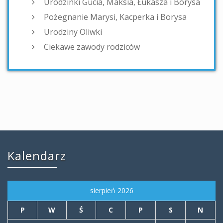
Urodzinki Gucia, Maksia, Łukasza i Borysa
Pożegnanie Marysi, Kacperka i Borysa
Urodziny Oliwki
Ciekawe zawody rodziców
Kalendarz
sierpień 2026
P
W
Ś
C
P
S
N