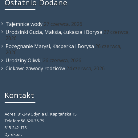
Ostatnio Dodane
Tajemnice wody
27 czerwca, 2026
Urodzinki Gucia, Maksia, Łukasza i Borysa
27 czerwca,
2026
Pożegnanie Marysi, Kacperka i Borysa
26 czerwca,
2026
Urodziny Oliwki
26 czerwca, 2026
Ciekawe zawody rodziców
24 czerwca, 2026
Kontakt
Adres: 81-249 Gdynia ul. Kapitańska 15
Telefon: 58-620-36-79
515-242-178
Dyrektor: