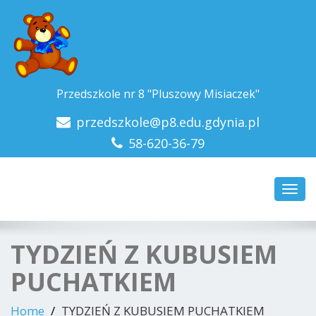
Przedszkole nr 8 "Pluszowy Misiaczek"
przedszkole@p8.edu.gdynia.pl
58-620-36-79
Toggl
navig
TYDZIEŃ Z KUBUSIEM
PUCHATKIEM
Home
TYDZIEŃ Z KUBUSIEM PUCHATKIEM