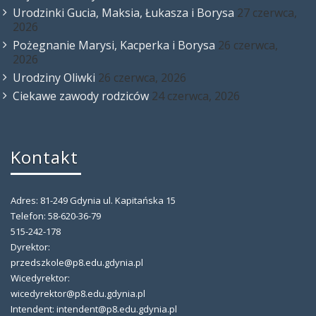
Urodzinki Gucia, Maksia, Łukasza i Borysa
27 czerwca,
2026
Pożegnanie Marysi, Kacperka i Borysa
26 czerwca,
2026
Urodziny Oliwki
26 czerwca, 2026
Ciekawe zawody rodziców
24 czerwca, 2026
Kontakt
Adres: 81-249 Gdynia ul. Kapitańska 15
Telefon: 58-620-36-79
515-242-178
Dyrektor:
przedszkole@p8.edu.gdynia.pl
Wicedyrektor:
wicedyrektor@p8.edu.gdynia.pl
Intendent: intendent@p8.edu.gdynia.pl