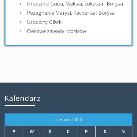
Urodzinki Gucia, Maksia, Łukasza i Borysa
Pożegnanie Marysi, Kacperka i Borysa
Urodziny Oliwki
Ciekawe zawody rodziców
Kalendarz
sierpień 2026
P
W
Ś
C
P
S
N