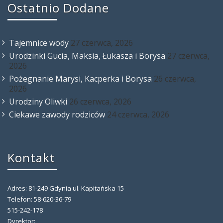
Ostatnio Dodane
Tajemnice wody
27 czerwca, 2026
Urodzinki Gucia, Maksia, Łukasza i Borysa
27 czerwca,
2026
Pożegnanie Marysi, Kacperka i Borysa
26 czerwca,
2026
Urodziny Oliwki
26 czerwca, 2026
Ciekawe zawody rodziców
24 czerwca, 2026
Kontakt
Adres: 81-249 Gdynia ul. Kapitańska 15
Telefon: 58-620-36-79
515-242-178
Dyrektor: