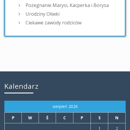
Pożegnanie Marysi, Kacperka i Borysa
Urodziny Oliwki
Ciekawe zawody rodziców
Kalendarz
sierpień 2026
P
W
Ś
C
P
S
N
1
2