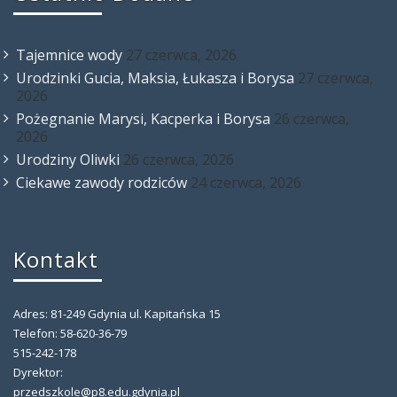
Tajemnice wody
27 czerwca, 2026
Urodzinki Gucia, Maksia, Łukasza i Borysa
27 czerwca,
2026
Pożegnanie Marysi, Kacperka i Borysa
26 czerwca,
2026
Urodziny Oliwki
26 czerwca, 2026
Ciekawe zawody rodziców
24 czerwca, 2026
Kontakt
Adres: 81-249 Gdynia ul. Kapitańska 15
Telefon: 58-620-36-79
515-242-178
Dyrektor:
przedszkole@p8.edu.gdynia.pl