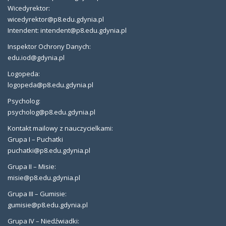
Wicedyrektor:
wicedyrektor@p8.edu.gdynia.pl
Intendent: intendent@p8.edu.gdynia.pl
Inspektor Ochrony Danych:
edu.iod@gdynia.pl
Logopeda:
logopeda@p8.edu.gdynia.pl
Psycholog:
psycholog@p8.edu.gdynia.pl
Kontakt mailowy z nauczycielkami:
Grupa I – Puchatki
puchatki@p8.edu.gdynia.pl
Grupa II – Misie:
misie@p8.edu.gdynia.pl
Grupa III – Gumisie:
gumisie@p8.edu.gdynia.pl
Grupa IV – Niedźwiadki: