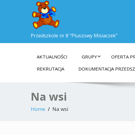
Przedszkole nr 8 "Pluszowy Misiaczek"
AKTUALNOŚCI
GRUPY
OFERTA P
REKRUTACJA
DOKUMENTACJA PRZEDS
Na wsi
Home
Na wsi