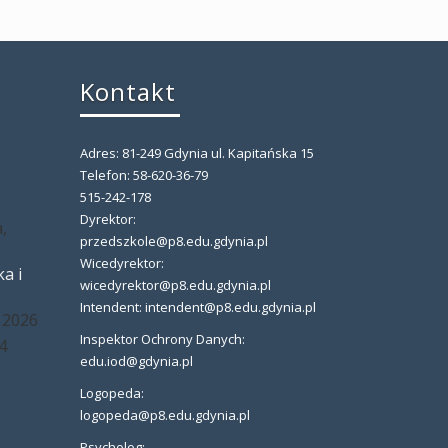
Kontakt
Adres: 81-249 Gdynia ul. Kapitańska 15
,
Telefon: 58-620-36-79
515-242-178
Dyrektor:
,
przedszkole@p8.edu.gdynia.pl
Wicedyrektor:
a i
wicedyrektor@p8.edu.gdynia.pl
Intendent: intendent@p8.edu.gdynia.pl
 2026
Inspektor Ochrony Danych:
4
edu.iod@gdynia.pl
Logopeda:
logopeda@p8.edu.gdynia.pl
Psycholog: