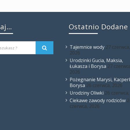
kaj…
Ostatnio Dodane
Tajemnice wody
27 czerwca
2026
Urodzinki Gucia, Maksia,
Łukasza i Borysa
27 czerwca
2026
Pożegnanie Marysi, Kacperk
Borysa
26 czerwca, 2026
Urodziny Oliwki
26 czerwca,
Ciekawe zawody rodziców
2
czerwca, 2026