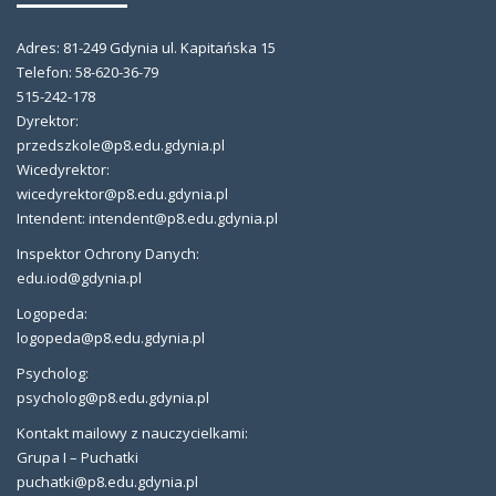
Adres: 81-249 Gdynia ul. Kapitańska 15
Telefon: 58-620-36-79
515-242-178
Dyrektor:
przedszkole@p8.edu.gdynia.pl
Wicedyrektor:
wicedyrektor@p8.edu.gdynia.pl
Intendent: intendent@p8.edu.gdynia.pl
Inspektor Ochrony Danych:
edu.iod@gdynia.pl
Logopeda:
logopeda@p8.edu.gdynia.pl
Psycholog:
psycholog@p8.edu.gdynia.pl
Kontakt mailowy z nauczycielkami:
Grupa I – Puchatki
puchatki@p8.edu.gdynia.pl