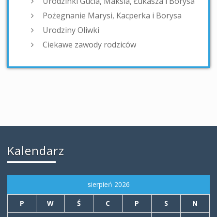
Urodzinki Gucia, Maksia, Łukasza i Borysa
Pożegnanie Marysi, Kacperka i Borysa
Urodziny Oliwki
Ciekawe zawody rodziców
Kalendarz
sierpień 2026
P
W
Ś
C
P
S
N