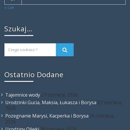
« cze
Szukaj…
Ostatnio Dodane
Tajemnice wody
27 czerwca, 2026
Urodzinki Gucia, Maksia, Łukasza i Borysa
27 czerwca,
2026
Pożegnanie Marysi, Kacperka i Borysa
26 czerwca,
2026
Urodziny Oliwki
26 czerwca, 2026