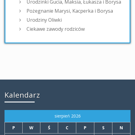
Urodzinki Gucia, Maksia, Łukasza i Borysa
Pożegnanie Marysi, Kacperka i Borysa
Urodziny Oliwki
Ciekawe zawody rodziców
Kalendarz
sierpień 2026
P
W
Ś
C
P
S
N