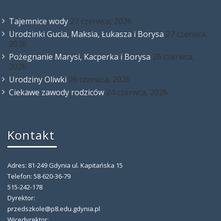
Tajemnice wody
27 czerwca, 2026
Urodzinki Gucia, Maksia, Łukasza i Borysa
27 czerwca,
2026
Pożegnanie Marysi, Kacperka i Borysa
26 czerwca,
2026
Urodziny Oliwki
26 czerwca, 2026
Ciekawe zawody rodziców
24 czerwca, 2026
Kontakt
Adres: 81-249 Gdynia ul. Kapitańska 15
Telefon: 58-620-36-79
515-242-178
Dyrektor:
przedszkole@p8.edu.gdynia.pl
Wicedyrektor: