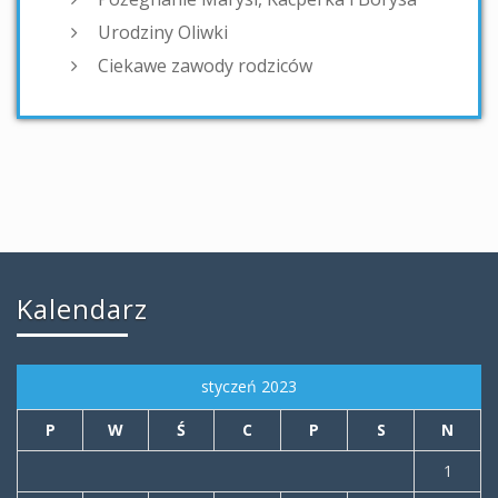
Urodziny Oliwki
Ciekawe zawody rodziców
Kalendarz
styczeń 2023
P
W
Ś
C
P
S
N
1