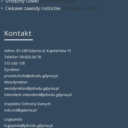
Urodziny Oliwki
26 czerwca, 2026
Ciekawe zawody rodziców
24 czerwca, 2026
Kontakt
Adres: 81-249 Gdynia ul. Kapitańska 15
Telefon: 58-620-36-79
515-242-178
Dyrektor:
przedszkole@p8.edu.gdynia.pl
Wicedyrektor:
wicedyrektor@p8.edu.gdynia.pl
Intendent: intendent@p8.edu.gdynia.pl
Inspektor Ochrony Danych:
edu.iod@gdynia.pl
Logopeda:
logopeda@p8.edu.gdynia.pl