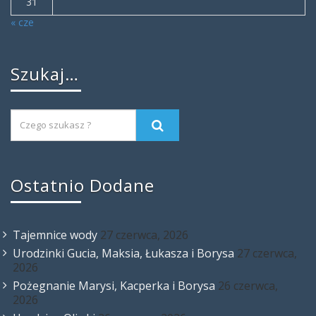
31
« cze
Szukaj…
Ostatnio Dodane
Tajemnice wody
27 czerwca, 2026
Urodzinki Gucia, Maksia, Łukasza i Borysa
27 czerwca,
2026
Pożegnanie Marysi, Kacperka i Borysa
26 czerwca,
2026