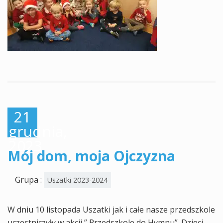
21
grudnia,
2023
Mój dom, moja Ojczyzna
Grupa :
Uszatki 2023-2024
W dniu 10 listopada Uszatki jak i całe nasze przedszkole
uczestniczyły w akcji ” Przedszkole do Hymnu”. Dzieci