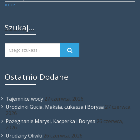
« cze
Szukaj…
Ostatnio Dodane
Tajemnice wody
27 czerwca, 2026
Urodzinki Gucia, Maksia, Łukasza i Borysa
27 czerwca,
2026
Pożegnanie Marysi, Kacperka i Borysa
26 czerwca,
2026
Urodziny Oliwki
26 czerwca, 2026